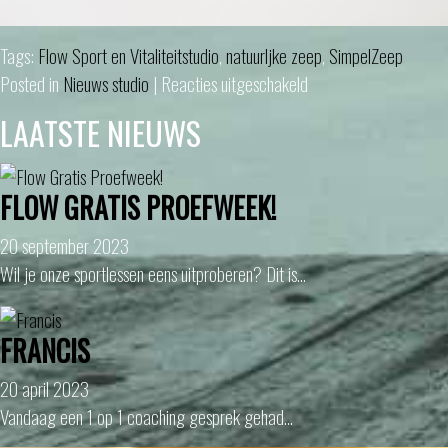
Tags:
Flow Sport en Vitaliteitstudio
,
natuurljke zeep
,
SimpelZeep
voor
Posted in
Nieuws studio
|
Reacties uitgeschakeld
Flow
LAATSTE NIEUWS
is
Simpel
Zeep
FLOW GRATIS PROEFWEEK!
Verkooppunt
20 september 2023
Wil je onze sportlessen eens uitproberen? Dit is…
FRANCIS
20 april 2023
Vandaag een 1 op 1 coaching gesprek gehad…