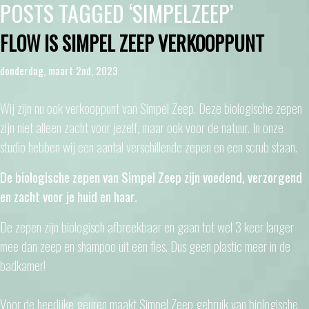
POSTS TAGGED ‘SIMPELZEEP’
FLOW IS SIMPEL ZEEP VERKOOPPUNT
donderdag, maart 2nd, 2023
Wij zijn nu ook verkooppunt van Simpel Zeep. Deze biologische zepen
zijn niet alleen zacht voor jezelf, maar ook voor de natuur. In onze
studio hebben wij een aantal verschillende zepen en een scrub staan.
De biologische zepen van
Simpel Zeep zijn voedend, verzorgend
en zacht voor je huid en haar.
De zepen zijn biologisch afbreekbaar en gaan tot wel 3 keer langer
mee dan zeep en shampoo uit een fles. Dus geen plastic meer in de
badkamer!
Voor de heerlijke geuren maakt Simpel Zeep gebruik van biologische