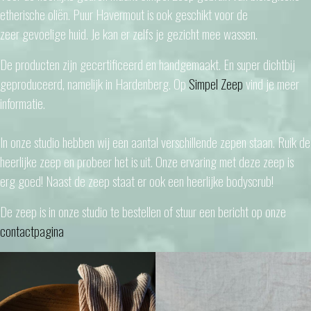
etherische oliën. Puur Havermout is ook geschikt voor de
zeer gevoelige huid. Je kan er zelfs je gezicht mee wassen.
De producten zijn gecertificeerd en handgemaakt. En super dichtbij
geproduceerd, namelijk in Hardenberg. Op
Simpel Zeep
vind je meer
informatie.
In onze studio hebben wij een aantal verschillende zepen staan. Ruik de
heerlijke zeep en probeer het is uit. Onze ervaring met deze zeep is
erg goed! Naast de zeep staat er ook een heerlijke bodyscrub!
De zeep is in onze studio te bestellen of stuur een bericht op onze
contactpagina