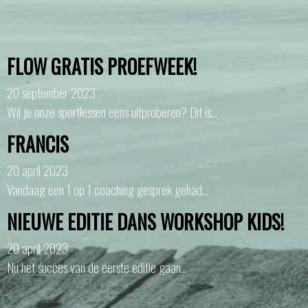
FLOW GRATIS PROEFWEEK!
20 september 2023
Wil je onze sportlessen eens uitproberen? Dit is…
FRANCIS
20 april 2023
Vandaag een 1 op 1 coaching gesprek gehad…
NIEUWE EDITIE DANS WORKSHOP KIDS!
20 april 2023
Nu het succes van de eerste editie gaan…