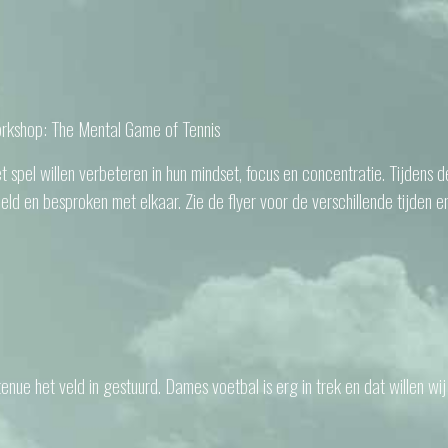
rkshop: The Mental Game of Tennis
t spel willen verbeteren in hun mindset, focus en concentratie. Tijdens d
d en besproken met elkaar. Zie de flyer voor de verschillende tijden en
e het veld in gestuurd. Dames voetbal is erg in trek en dat willen wij