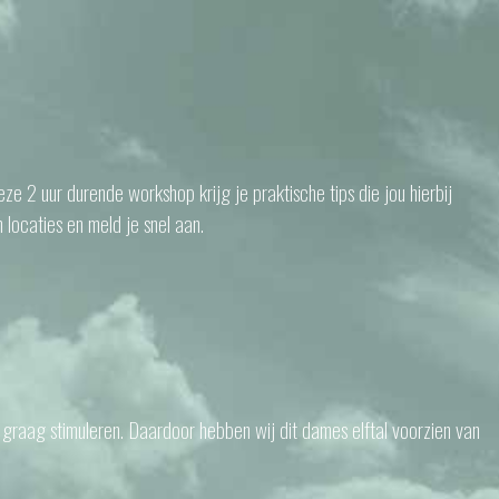
eze 2 uur durende workshop krijg je praktische tips die jou hierbij
 locaties en meld je snel aan.
 graag stimuleren. Daardoor hebben wij dit dames elftal voorzien van